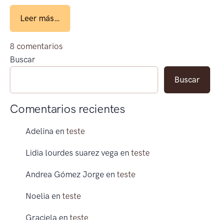
from teste
Leer más…
en teste
8 comentarios
Buscar
Buscar
Comentarios recientes
Adelina
en
teste
Lidia lourdes suarez vega
en
teste
Andrea Gómez Jorge
en
teste
Noelia
en
teste
Graciela
en
teste